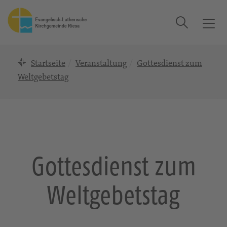
Suche
T
o
g
Startseite
Veranstaltung
Gottesdienst zum
g
l
Weltgebetstag
e
n
a
v
i
g
Gottesdienst zum
a
t
Weltgebetstag
i
o
n