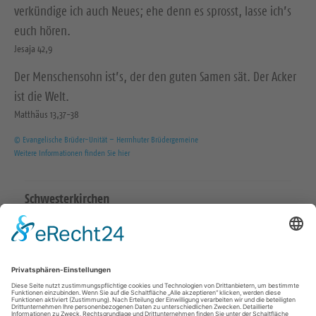
verkündige ich auch Neues; ehe denn es sprosst, lasse ich’s
euch hören.
Jesaja 42,9
Der Menschensohn ist’s, der den guten Samen sät. Der Acker
ist die Welt.
Matthäus 13,37-38
© Evangelische Brüder-Unität – Herrnhuter Brüdergemeine
Weitere Informationen finden Sie hier
Schwesterkirchen
Ev.-Luth. Martinskirchgemeinde Hirschstein
Ev.-Luth. Friedenskirchgemeinde Staucha
Ev.-Luth. Kirchgemeinde Strehla
Ev.-Luth. Christuskirchgemeinde Zeithain
Katholisch in Riesa