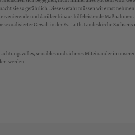
o Menschen sich begegnen, nicht immer alles gut sein wird. Ge
macht sie so gefährlich. Diese Gefahr müssen wir ernst nehme
ntervenierende und darüber hinaus hilfeleistende Maßnahmen. 
 sexualisierter Gewalt in der Ev.-Luth. Landeskirche Sachsen
 achtungsvolles, sensibles und sicheres Miteinander in unseren
dert werden.