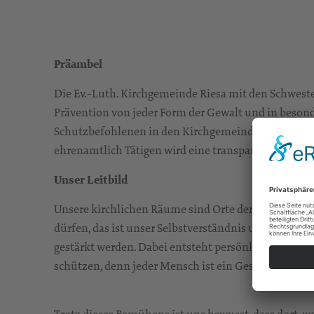
Präambel
Die Ev.-Luth. Kirchgemeinde Riesa mit den Schwest
Prävention von jeder Form der Gewalt und in besond
Schutzbefohlenen in den Kirchgemeinden und den d
ehrenamtlich Tätigen wird eine transparente Kultur
Unser Leitbild
Unsere kirchlichen Räume sind Orte der Begegnung 
dürfen, das ist unser Selbstverständnis und von z
gestärkt werden. Dabei entsteht persönliche Nähe.
schützen, denn jeder Mensch ist ein Geschöpf Gotte