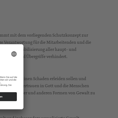
 nimmt mit dem vorliegenden Schutzkonzept zur
hre Verantwortung für die Mitarbeitenden und die
g und Sensibilisierung aller haupt- und
etzungen und Übergriffe verhindert.
rwachsene keinen Schaden erleiden sollen und
achsen und Vertrauen in Gott und die Menschen
r sexualisierter und anderen Formen von Gewalt zu