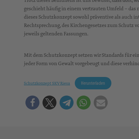
Trotz dieses Bemühens ist uns bewusst, dass dort, w
geschieht häufig in einem vertrauten Umfeld – das 
dieses Schutzkonzept sowohl präventive als auch i
Rechtsprechung, des Kirchengesetzes zum Schutz vor
jeweils geltenden Fassungen.
Mit dem Schutzkonzept setzen wir Standards für ein
jeder Form von Gewalt vorgebeugt und diese verhin
Herunterladen
Schutzkonzept SKV Riesa