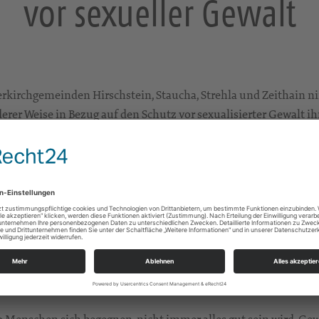
vor sexueller Gewalt
erkirchgemeinden Hirschstein, Staucha, Strehla und Zeithain
erer Weise in Bezug auf den Schutz vor sexualisierter Gewalt i
azugehörigen Einrichtungen wahr. Durch Information, Schulun
 der Achtsamkeit und Sprachfähigkeit entstehen, die Grenzverl
und zugleich Schutzräume in denen Kinder, Jugendliche und E
entraler Bedeutung. Nur in geschützten Räumen kann Glauben w
 Daher sind in unseren Räumen und Vollzügen alle Menschen vo
s und hat damit eine eigene unantastbare Würde.