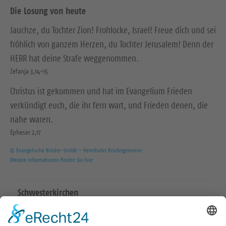
Die Losung von heute
Jauchze, du Tochter Zion! Frohlocke, Israel! Freue dich und sei
fröhlich von ganzem Herzen, du Tochter Jerusalem! Denn der
HERR hat deine Strafe weggenommen.
Zefanja 3,14-15
Christus ist gekommen und hat im Evangelium Frieden
verkündigt euch, die ihr fern wart, und Frieden denen, die
nahe waren.
Epheser 2,17
© Evangelische Brüder-Unität – Herrnhuter Brüdergemeine
Weitere Informationen finden Sie hier
Schwesterkirchen
Ev.-Luth. Martinskirchgemeinde Hirschstein
Ev.-Luth. Friedenskirchgemeinde Staucha