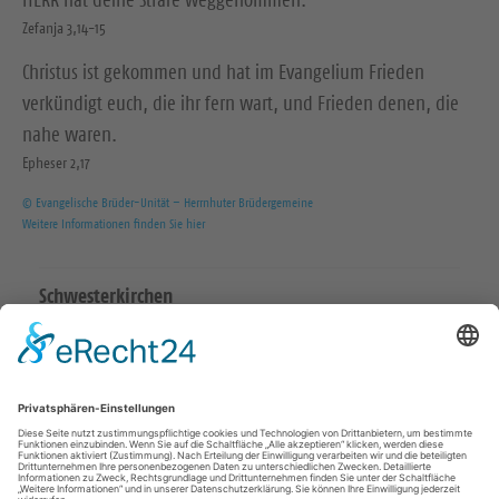
HERR hat deine Strafe weggenommen.
Zefanja 3,14-15
Christus ist gekommen und hat im Evangelium Frieden
verkündigt euch, die ihr fern wart, und Frieden denen, die
nahe waren.
Epheser 2,17
© Evangelische Brüder-Unität – Herrnhuter Brüdergemeine
Weitere Informationen finden Sie hier
Schwesterkirchen
Ev.-Luth. Martinskirchgemeinde Hirschstein
Ev.-Luth. Friedenskirchgemeinde Staucha
Ev.-Luth. Kirchgemeinde Strehla
Ev.-Luth. Christuskirchgemeinde Zeithain
Katholisch in Riesa