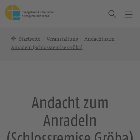
Suche
T
o
g
Startseite
Veranstaltung
Andacht zum
g
l
Anradeln (Schlossremise Gröba)
e
n
a
v
i
g
Andacht zum
a
t
Anradeln
i
o
n
(Schlossremise Gröba)