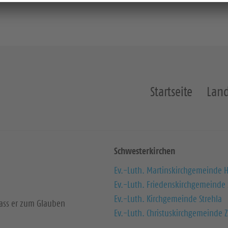
Startseite
Land
Schwesterkirchen
Ev.-Luth. Martinskirchgemeinde H
Ev.-Luth. Friedenskirchgemeinde
Ev.-Luth. Kirchgemeinde Strehla
dass er zum Glauben
Ev.-Luth. Christuskirchgemeinde Z