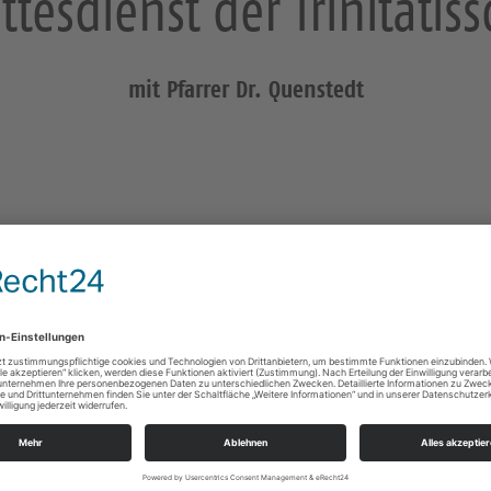
tesdienst der Trinitatis
mit Pfarrer Dr. Quenstedt