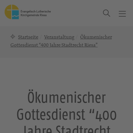
Suche
T
o
g
Startseite
Veranstaltung
Ökumenischer
g
l
Gottesdienst “400 Jahre Stadtrecht Riesa”
e
n
a
v
i
g
Ökumenischer
a
t
Gottesdienst “400
i
o
n
Jahre Stadtrecht