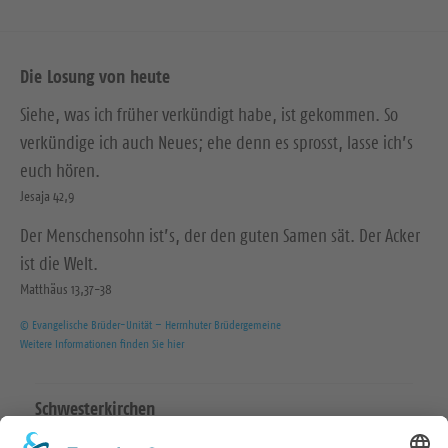
Die Losung von heute
Siehe, was ich früher verkündigt habe, ist gekommen. So
verkündige ich auch Neues; ehe denn es sprosst, lasse ich’s
euch hören.
Jesaja 42,9
Der Menschensohn ist’s, der den guten Samen sät. Der Acker
ist die Welt.
Matthäus 13,37-38
© Evangelische Brüder-Unität – Herrnhuter Brüdergemeine
Weitere Informationen finden Sie hier
Schwesterkirchen
Ev.-Luth. Martinskirchgemeinde Hirschstein