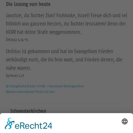
Die Losung von heute
Jauchze, du Tochter Zion! Frohlocke, Israel! Freue dich und sei
fröhlich von ganzem Herzen, du Tochter Jerusalem! Denn der
HERR hat deine Strafe weggenommen.
Zefanja 3,14-15
Christus ist gekommen und hat im Evangelium Frieden
verkündigt euch, die ihr fern wart, und Frieden denen, die
nahe waren.
Epheser 2,17
© Evangelische Brüder-Unität – Herrnhuter Brüdergemeine
Weitere Informationen finden Sie hier
Schwesterkirchen
Ev.-Luth. Martinskirchgemeinde Hirschstein
Ev.-Luth. Friedenskirchgemeinde Staucha