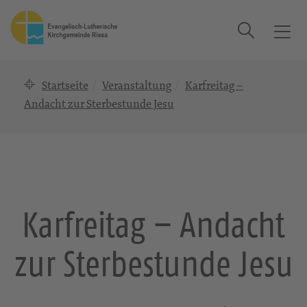
Suche
T
o
g
Startseite
Veranstaltung
Karfreitag –
g
l
Andacht zur Sterbestunde Jesu
e
n
a
v
i
g
Karfreitag – Andacht
a
t
zur Sterbestunde Jesu
i
o
n