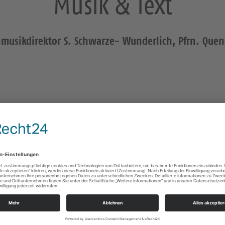
Musik & Text
hmusikdirektor S. Schwarze- Wunderlich, Pfrn. Quen