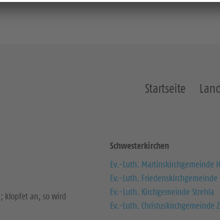
Startseite
Land
Schwesterkirchen
Ev.-Luth. Martinskirchgemeinde H
Ev.-Luth. Friedenskirchgemeinde
Ev.-Luth. Kirchgemeinde Strehla
; klopfet an, so wird
Ev.-Luth. Christuskirchgemeinde Z