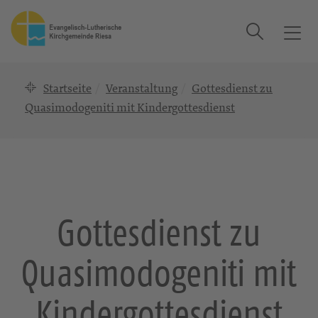
Suche
T
o
g
Startseite
Veranstaltung
Gottesdienst zu
g
l
Quasimodogeniti mit Kindergottesdienst
e
n
a
v
i
g
Gottesdienst zu
a
t
Quasimodogeniti mit
i
o
n
Kindergottesdienst