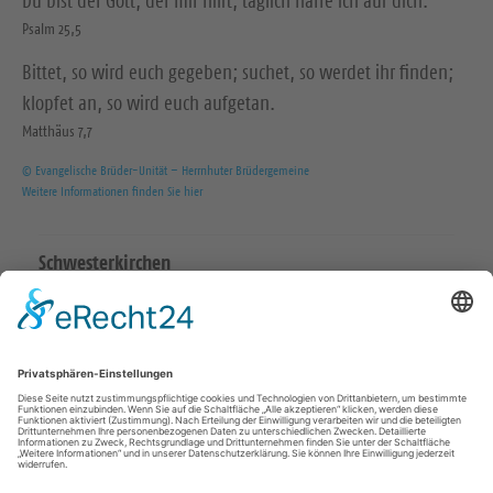
Du bist der Gott, der mir hilft; täglich harre ich auf dich.
Psalm 25,5
Bittet, so wird euch gegeben; suchet, so werdet ihr finden;
klopfet an, so wird euch aufgetan.
Matthäus 7,7
© Evangelische Brüder-Unität – Herrnhuter Brüdergemeine
Weitere Informationen finden Sie hier
Schwesterkirchen
Ev.-Luth. Martinskirchgemeinde Hirschstein
Ev.-Luth. Friedenskirchgemeinde Staucha
Ev.-Luth. Kirchgemeinde Strehla
Ev.-Luth. Christuskirchgemeinde Zeithain
Katholisch in Riesa