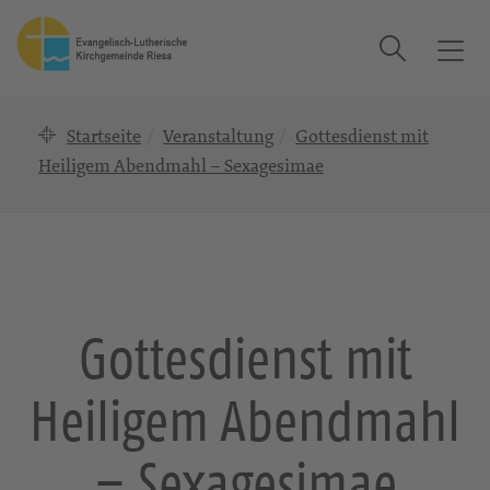
Suche
T
o
g
Startseite
Veranstaltung
Gottesdienst mit
g
l
Heiligem Abendmahl – Sexagesimae
e
n
a
v
i
g
Gottesdienst mit
a
t
Heiligem Abendmahl
i
o
n
– Sexagesimae