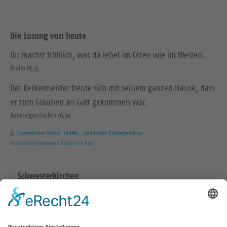
Die Losung von heute
Du machst fröhlich, was da lebet im Osten wie im Westen.
Psalm 65,9
Der Kerkermeister freute sich mit seinem ganzen Hause, dass
er zum Glauben an Gott gekommen war.
Apostelgeschichte 16,34
© Evangelische Brüder-Unität – Herrnhuter Brüdergemeine
Weitere Informationen finden Sie hier
Schwesterkirchen
Ev.-Luth. Martinskirchgemeinde Hirschstein
Ev.-Luth. Friedenskirchgemeinde Staucha
Ev.-Luth. Kirchgemeinde Strehla