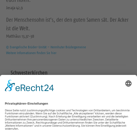
euch hören.
Jesaja 42,9
Der Menschensohn ist’s, der den guten Samen sät. Der Acker
ist die Welt.
Matthäus 13,37-38
© Evangelische Brüder-Unität – Herrnhuter Brüdergemeine
Weitere Informationen finden Sie hier
Schwesterkirchen
Ev.-Luth. Martinskirchgemeinde Hirschstein
Ev.-Luth. Friedenskirchgemeinde Staucha
Ev.-Luth. Kirchgemeinde Strehla
Ev.-Luth. Christuskirchgemeinde Zeithain
Katholisch in Riesa