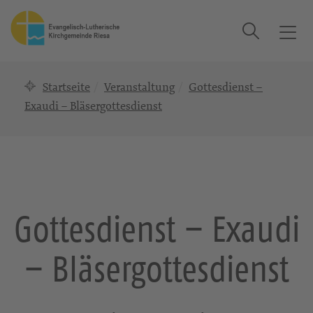
Suche
T
o
g
Startseite
Veranstaltung
Gottesdienst –
g
l
Exaudi – Bläsergottesdienst
e
n
a
v
i
g
Gottesdienst – Exaudi
a
t
– Bläsergottesdienst
i
o
n