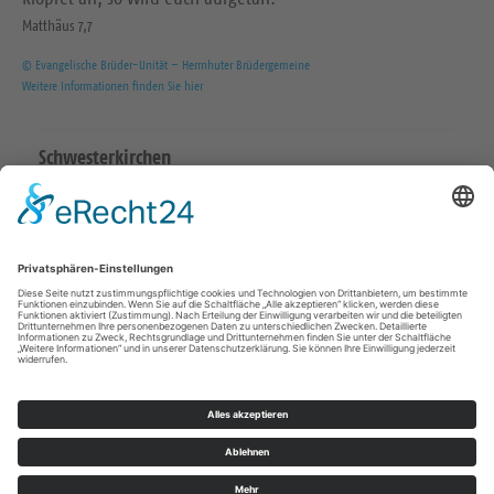
Matthäus 7,7
© Evangelische Brüder-Unität – Herrnhuter Brüdergemeine
Weitere Informationen finden Sie hier
Schwesterkirchen
Ev.-Luth. Martinskirchgemeinde Hirschstein
Ev.-Luth. Friedenskirchgemeinde Staucha
Ev.-Luth. Kirchgemeinde Strehla
Ev.-Luth. Christuskirchgemeinde Zeithain
Katholisch in Riesa
Impressum
Datenschutz