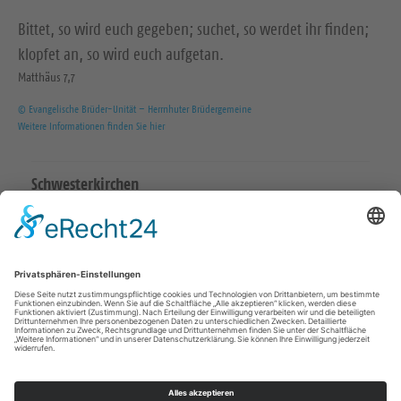
Bittet, so wird euch gegeben; suchet, so werdet ihr finden;
klopfet an, so wird euch aufgetan.
Matthäus 7,7
© Evangelische Brüder-Unität – Herrnhuter Brüdergemeine
Weitere Informationen finden Sie hier
Schwesterkirchen
Ev.-Luth. Martinskirchgemeinde Hirschstein
Ev.-Luth. Friedenskirchgemeinde Staucha
Ev.-Luth. Kirchgemeinde Strehla
Ev.-Luth. Christuskirchgemeinde Zeithain
Katholisch in Riesa