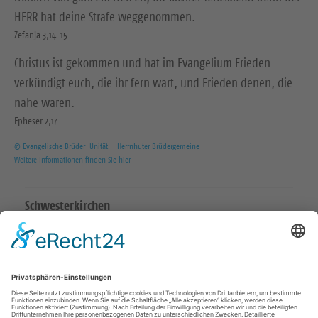
HERR hat deine Strafe weggenommen.
Zefanja 3,14-15
Christus ist gekommen und hat im Evangelium Frieden
verkündigt euch, die ihr fern wart, und Frieden denen, die
nahe waren.
Epheser 2,17
© Evangelische Brüder-Unität – Herrnhuter Brüdergemeine
Weitere Informationen finden Sie hier
Schwesterkirchen
Ev.-Luth. Martinskirchgemeinde Hirschstein
Ev.-Luth. Friedenskirchgemeinde Staucha
Ev.-Luth. Kirchgemeinde Strehla
Ev.-Luth. Christuskirchgemeinde Zeithain