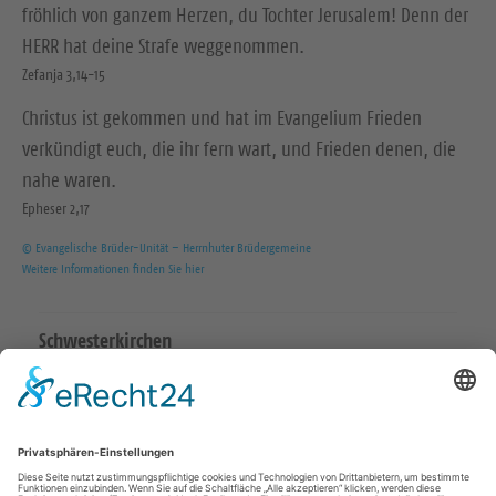
fröhlich von ganzem Herzen, du Tochter Jerusalem! Denn der
HERR hat deine Strafe weggenommen.
Zefanja 3,14-15
Christus ist gekommen und hat im Evangelium Frieden
verkündigt euch, die ihr fern wart, und Frieden denen, die
nahe waren.
Epheser 2,17
© Evangelische Brüder-Unität – Herrnhuter Brüdergemeine
Weitere Informationen finden Sie hier
Schwesterkirchen
Ev.-Luth. Martinskirchgemeinde Hirschstein
Ev.-Luth. Friedenskirchgemeinde Staucha
Ev.-Luth. Kirchgemeinde Strehla
Ev.-Luth. Christuskirchgemeinde Zeithain