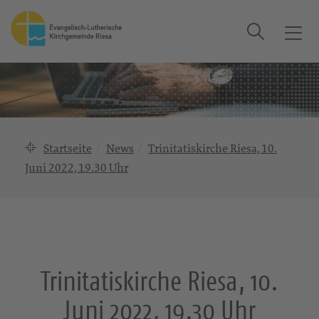
Suche
T
o
g
g
l
e
n
Startseite
News
Trinitatiskirche Riesa, 10.
a
Juni 2022, 19.30 Uhr
v
i
g
a
t
i
Trinitatiskirche Riesa, 10.
o
n
Juni 2022, 19.30 Uhr