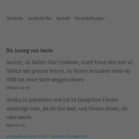
t
e
Startseite
Landeskirche
Kontakt
Veranstaltungen
Die Losung von heute
Jauchze, du Tochter Zion! Frohlocke, Israel! Freue dich und sei
fröhlich von ganzem Herzen, du Tochter Jerusalem! Denn der
HERR hat deine Strafe weggenommen.
Zefanja 3,14-15
Christus ist gekommen und hat im Evangelium Frieden
verkündigt euch, die ihr fern wart, und Frieden denen, die
nahe waren.
Epheser 2,17
© Evangelische Brüder-Unität – Herrnhuter Brüdergemeine