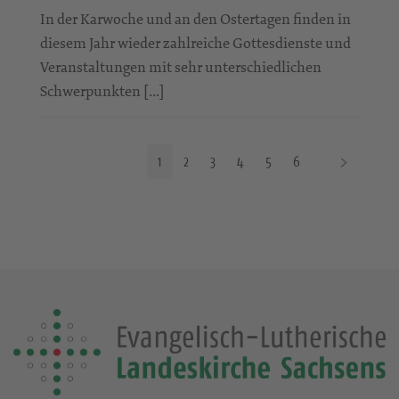
In der Karwoche und an den Ostertagen finden in
diesem Jahr wieder zahlreiche Gottesdienste und
Veranstaltungen mit sehr unterschiedlichen
Schwerpunkten […]
N
1
2
3
4
5
6
ä
c
h
s
t
e
S
e
i