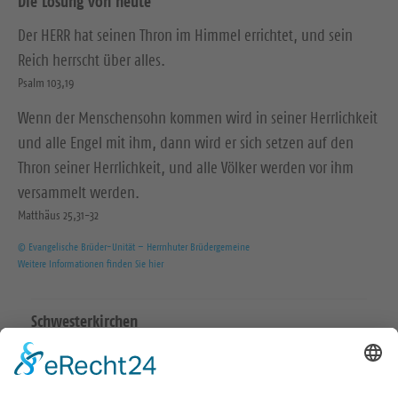
Die Losung von heute
Der HERR hat seinen Thron im Himmel errichtet, und sein
Reich herrscht über alles.
Psalm 103,19
Wenn der Menschensohn kommen wird in seiner Herrlichkeit
und alle Engel mit ihm, dann wird er sich setzen auf den
Thron seiner Herrlichkeit, und alle Völker werden vor ihm
versammelt werden.
Matthäus 25,31-32
© Evangelische Brüder-Unität – Herrnhuter Brüdergemeine
Weitere Informationen finden Sie hier
Schwesterkirchen
Ev.-Luth. Martinskirchgemeinde Hirschstein
Ev.-Luth. Friedenskirchgemeinde Staucha