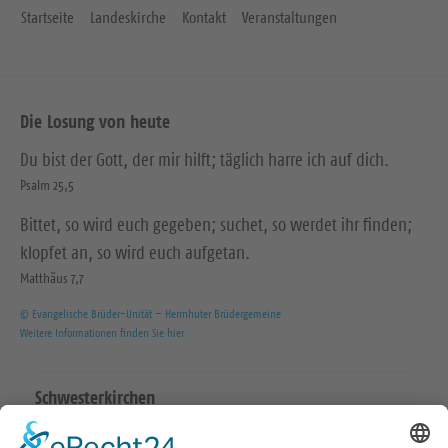
Startseite
Landeskirche
Kontakt
Veranstaltungen
Die Losung von heute
Du bist der Gott, der mir hilft; täglich harre ich auf dich.
Psalm 25,5
Bittet, so wird euch gegeben; suchet, so werdet ihr finden;
klopfet an, so wird euch aufgetan.
Matthäus 7,7
© Evangelische Brüder-Unität – Herrnhuter Brüdergemeine
Weitere Informationen finden Sie hier
Schwesterkirchen
Ev.-Luth. Martinskirchgemeinde Hirschstein